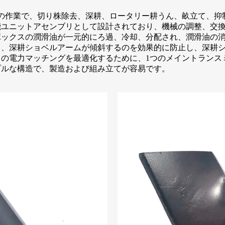
の作業で、切り株除去、深耕、ロータリー耕うん、畝立て、抑
能ユニットアセンブリとして設計されており、機械の調整、交
ボックスの潤滑油が一元的にろ過、冷却、分配され、潤滑油の
り、深耕ショベルアームが傾斜するのを効果的に防止し、深耕
の電力マッチングを最適化するために、1つのメイントランス
プルな構造で、製造および組み立てが容易です。