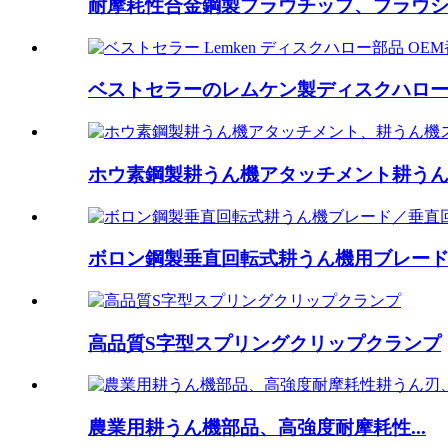
耐摩耗性合金鋼製プラウチップ、プラウショ
ベストセラーのレムケン製ディスクハロー部品 O
ホウ素鋼製耕うん機アタッチメント耕うん機
ボロン鋼製垂直回転式耕うん機用ブレード / .
高品質S字型スプリングクリップクランプ
農業用耕うん機部品、高強度耐摩耗性...