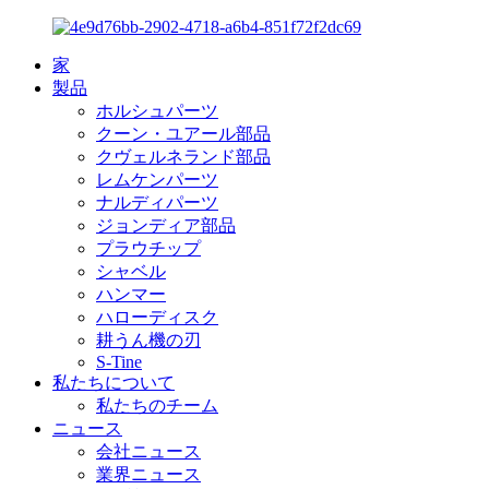
家
製品
ホルシュパーツ
クーン・ユアール部品
クヴェルネランド部品
レムケンパーツ
ナルディパーツ
ジョンディア部品
プラウチップ
シャベル
ハンマー
ハローディスク
耕うん機の刃
S-Tine
私たちについて
私たちのチーム
ニュース
会社ニュース
業界ニュース