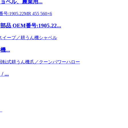
ベル、農業用...
EM番号:1905.22...
...
..