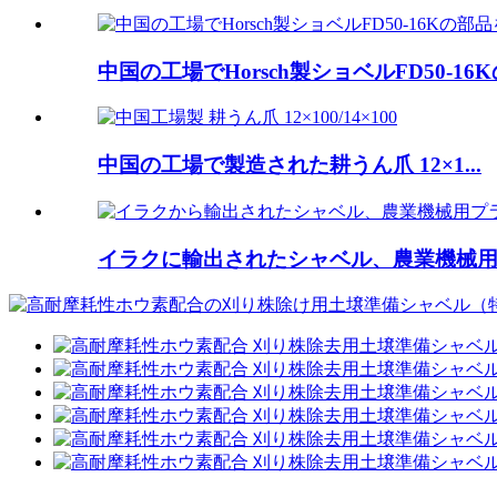
中国の工場でHorsch製ショベルFD50-1
中国の工場で製造された耕うん爪 12×1...
イラクに輸出されたシャベル、農業機械用プ