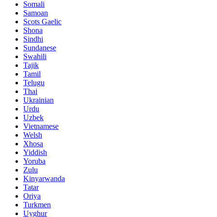
Somali
Samoan
Scots Gaelic
Shona
Sindhi
Sundanese
Swahili
Tajik
Tamil
Telugu
Thai
Ukrainian
Urdu
Uzbek
Vietnamese
Welsh
Xhosa
Yiddish
Yoruba
Zulu
Kinyarwanda
Tatar
Oriya
Turkmen
Uyghur