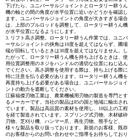
下げたら、ユニバーサルジョイントとロータリー耕うん
機の軸との間の角度が水平位置に近いかどうかを確認し
ます。ユニバーサルジョイントの角度が大きすぎる場合
は、上部のプルロッドを調整して、ロータリー耕うん機
が水平位置になるようにします。
3. リフト高さ調整。ロータリー耕うん作業では、ユニバ
ーサルジョイントの挟角は10度を超えてはならず、圃場
端が回転しているときは30度を超えてはなりません。し
たがって、ロータリー耕うん機を持ち上げるときは、使
用位置調整用のネジをハンドルの適切な位置にねじ込ん
でください。高さ調整を使用する際は、持ち上げる際に
特に注意を払う必要があります。ロータリー耕うん機を
再度持ち上げる必要がある場合は、ユニバーサルジョイ
ントの動力を遮断してください。
江蘇福傑刃物工業は、農業機械用刃物の製造を専門とす
るメーカーです。当社の製品は85の国と地域に輸出され
ています。製品は高品質の素材を使用し、10以上の工程
を経て製造されています。スプリング式刃物、木材破砕
刃物、芝刈り機、ハンマー爪、再生刃物、熊手など、
様々な製品を取り扱っております。新規のお客様、既存
のお客様からのお問い合わせやご指導をお待ちしており