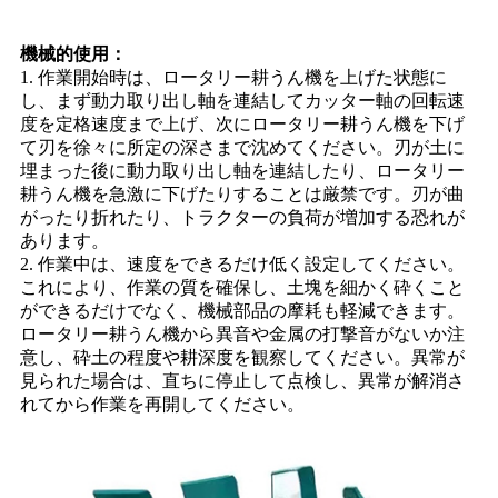
機械的使用：
1. 作業開始時は、ロータリー耕うん機を上げた状態に
し、まず動​​力取り出し軸を連結してカッター軸の回転速
度を定格速度まで上げ、次にロータリー耕うん機を下げ
て刃を徐々に所定の深さまで沈めてください。刃が土に
埋まった後に動力取り出し軸を連結したり、ロータリー
耕うん機を急激に下げたりすることは厳禁です。刃が曲
がったり折れたり、トラクターの負荷が増加する恐れが
あります。
2. 作業中は、速度をできるだけ低く設定してください。
これにより、作業の質を確保し、土塊を細かく砕くこと
ができるだけでなく、機械部品の摩耗も軽減できます。
ロータリー耕うん機から異音や金属の打撃音がないか注
意し、砕土の程度や耕深度を観察してください。異常が
見られた場合は、直ちに停止して点検し、異常が解消さ
れてから作業を再開してください。