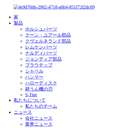
家
製品
ホルシュパーツ
クーン・ユアール部品
クヴェルネランド部品
レムケンパーツ
ナルディパーツ
ジョンディア部品
プラウチップ
シャベル
ハンマー
ハローディスク
耕うん機の刃
S-Tine
私たちについて
私たちのチーム
ニュース
会社ニュース
業界ニュース