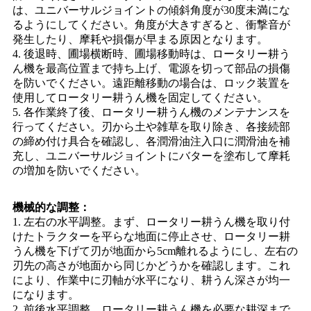
は、ユニバーサルジョイントの傾斜角度が30度未満にな
るようにしてください。角度が大きすぎると、衝撃音が
発生したり、摩耗や損傷が早まる原因となります。
4. 後退時、圃場横断時、圃場移動時は、ロータリー耕う
ん機を最高位置まで持ち上げ、電源を切って部品の損傷
を防いでください。遠距離移動の場合は、ロック装置を
使用してロータリー耕うん機を固定してください。
5. 各作業終了後、ロータリー耕うん機のメンテナンスを
行ってください。刃から土や雑草を取り除き、各接続部
の締め付け具合を確認し、各潤滑油注入口に潤滑油を補
充し、ユニバーサルジョイントにバターを塗布して摩耗
の増加を防いでください。
機械的な調整：
1. 左右の水平調整。まず、ロータリー耕うん機を取り付
けたトラクターを平らな地面に停止させ、ロータリー耕
うん機を下げて刃が地面から5cm離れるようにし、左右の
刃先の高さが地面から同じかどうかを確認します。これ
により、作業中に刃軸が水平になり、耕うん深さが均一
になります。
2. 前後水平調整。ロータリー耕うん機を必要な耕深まで