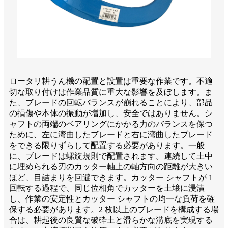
ロータリ耕うん機の配置と設置は重要な作業です。不適
切な取り付けは作業品質に重大な影響を及ぼします。ま
た、ブレードの回転バランスが崩れることにより、部品
の損傷や本体の振動が増加し、安全ではありません。シ
ャフトの両端のベアリングにかかる​​力のバランスを保つ
ために、左に湾曲したブレードと右に湾曲したブレード
をできる限りずらして配置する必要があります。一般
に、ブレードは螺旋規則で配置されます。連続して土中
に埋められる刃のカッター軸上の軸方向の距離が大きい
ほど、目詰まりを回避できます。カッター シャフトが 1
回転する過程で、同じ位相角でカッターを土壌に浸漬
し、作業の安定性とカッター シャフトの均一な負荷を確
保する必要があります。2 枚以上のブレードを構成する場
合は、耕起後の良質な破砕土と滑らかな溝底を実現する